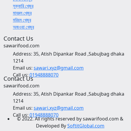
সুক্কারি খেজুর
মাবরুম খেজুর
মরিয়ম খেজুর
অজওয়া খেজুর
Contact Us
sawarifood.com
Address:
35, Atish Dipankar Road ,Sabujbag dhaka
1214
Email us:
sawari.xyz@gmail.com
Call us:
01948888070
Contact Us
sawarifood.com
Address:
35, Atish Dipankar Road ,Sabujbag dhaka
1214
Email us:
sawari.xyz@gmail.com
Call us:
01948888070
© 2022. All rights reserved by sawarifood.com &
Developed By
SoftitGlobal.com