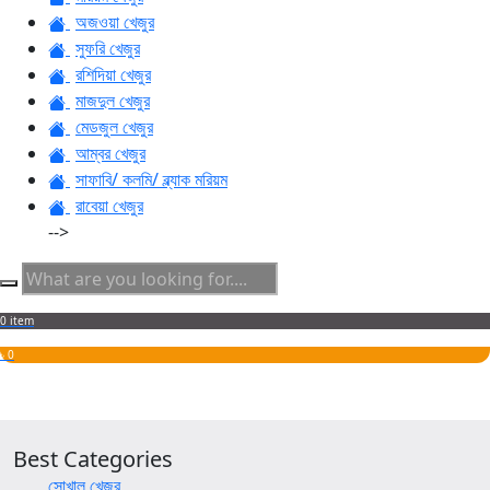
অজওয়া খেজুর
সুফরি খেজুর
রশিদিয়া খেজুর
মাজদুল খেজুর
মেডজুল খেজুর
আম্বর খেজুর
সাফাবি/ কলমি/ ব্ল্যাক মরিয়ম
রাবেয়া খেজুর
-->
0 item
৳ 0
Best Categories
সোখাল খেজুর