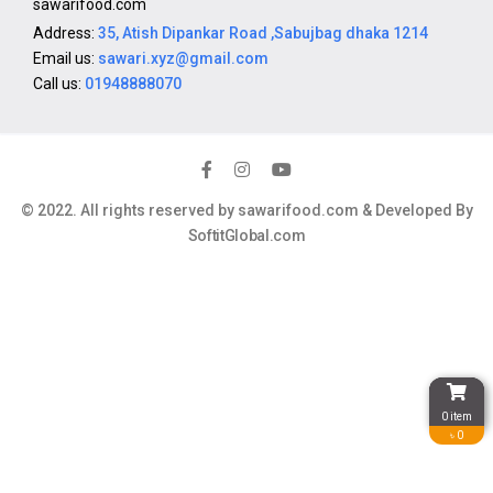
sawarifood.com
Address:
35, Atish Dipankar Road ,Sabujbag dhaka 1214
Email us:
sawari.xyz@gmail.com
Call us:
01948888070
© 2022. All rights reserved by sawarifood.com & Developed By
SoftitGlobal.com
0 item
৳ 0