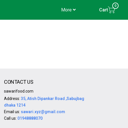
0
More
Cart
CONTACT US
sawarifood.com
Address:
35, Atish Dipankar Road ,Sabujbag
dhaka 1214
Email us:
sawari.xyz@gmail.com
Call us:
01948888070